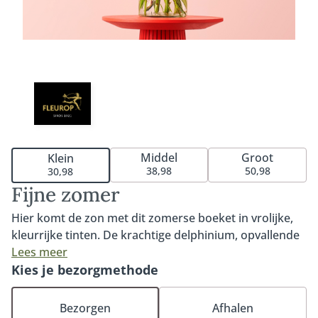
Middel
Groot
Klein
38,98
50,98
30,98
Fijne zomer
Hier komt de zon met dit zomerse boeket in vrolijke,
kleurrijke tinten. De krachtige delphinium, opvallende
zonnebloem en speelse gerbera in combinatie met de
Lees meer
mooiste seizoensbloemen maken van dit boeket een
Kies je bezorgmethode
waar plaatje om naar te kijken. Wie verras jij met dit
zomerboeket? Tip: bestel onze bijpassende vaas,
Bezorgen
Afhalen