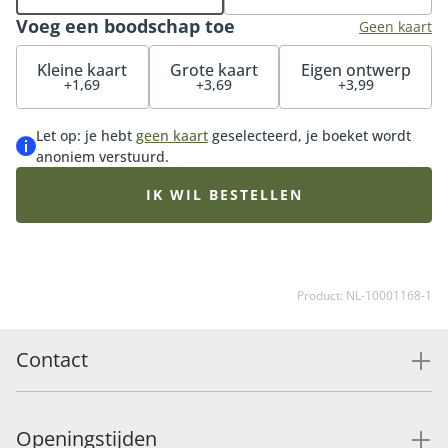
heerlijke chocolade en bonbons of Bottega Zero
Voeg een boodschap toe
Prosecco bij het boeket voor de ultieme verrassing.
Geen kaart
Kleine kaart
Grote kaart
Eigen ontwerp
+1,69
+3,69
+3,99
Let op: je hebt
geen kaart
geselecteerd, je boeket wordt
anoniem verstuurd.
IK WIL BESTELLEN
Product: NL-10001168-1
Contact
Openingstijden