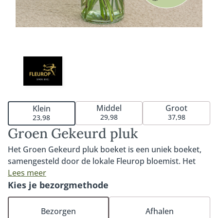
Middel
Groot
Klein
29,98
37,98
23,98
Groen Gekeurd pluk
Het Groen Gekeurd pluk boeket is een uniek boeket,
samengesteld door de lokale Fleurop bloemist. Het
boeket bestaat uit duurzaam gekwalificeerde MPS-A+
Lees meer
en MPS-A kwaliteitsbloemen die op het moment van
Kies je bezorgmethode
bestellen goed beschikbaar zijn. MPS- ABC is het
wereldwijde certificaat dat duurzaamheid van
Bezorgen
Afhalen